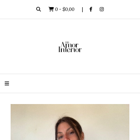
0
-
$0,00