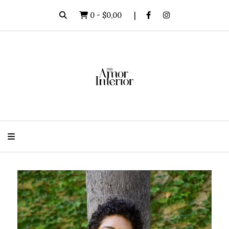
0
-
$0,00