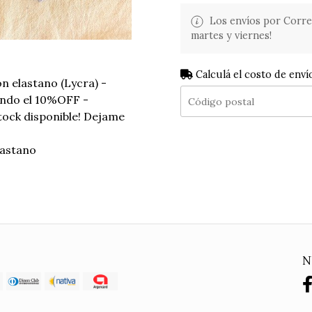
Los envíos por Corre
martes y viernes!
Calculá el costo de enví
n elastano (Lycra) -
ando el 10%OFF -
stock disponible! Dejame
astano
N