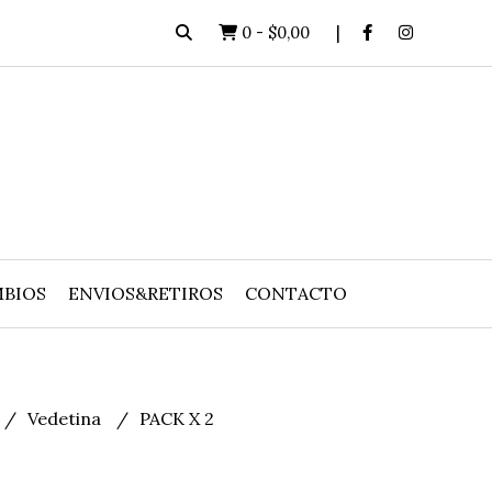
0
-
$0,00
BIOS
ENVIOS&RETIROS
CONTACTO
Vedetina
PACK X 2