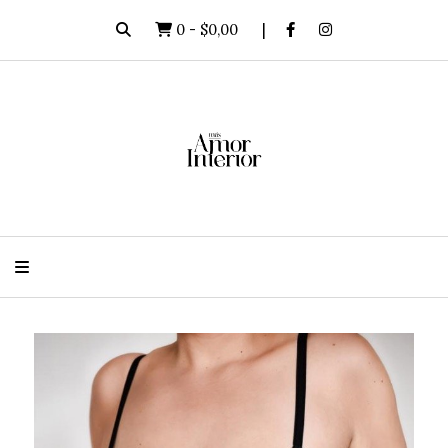
0
-
$0,00