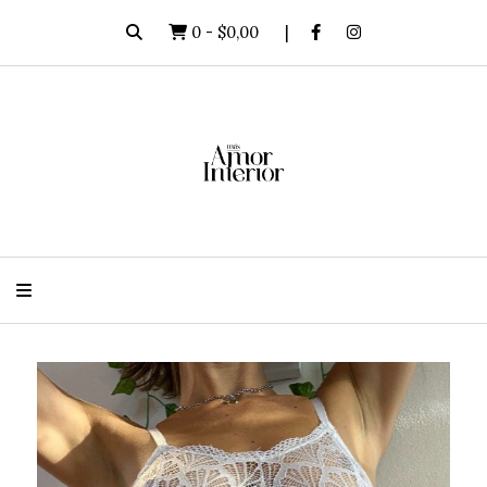
0
-
$0,00