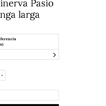
nerva Pasio
nga larga
ferencia
00