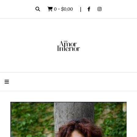
0
-
$0,00