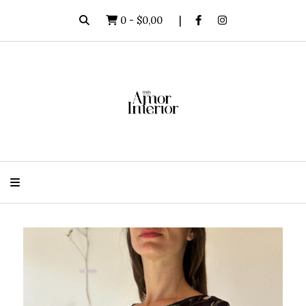
0
-
$0,00