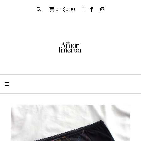
0
-
$0,00