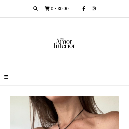
0
-
$0,00