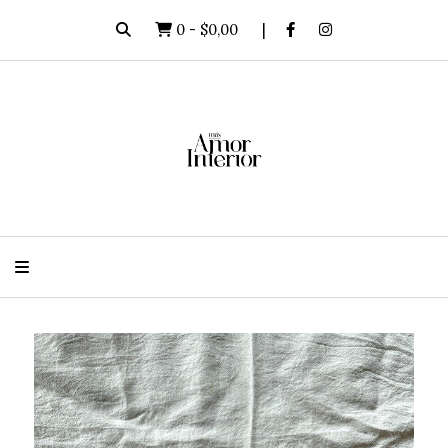
0
-
$0,00